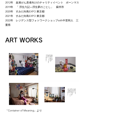
2012年 血液がん患者向けのチャリティイベント ボーンマス
2019年 「 浮生六記―浮生夢のごとし」 蘇州市
2020年 すみだ向島EXPO 東京都
2021年 すみだ向島EXPO 東京都
2022年 レジデンス型フォトワークショップwith中里和人 三
重県
ART WORKS
「Container of Meaning」より