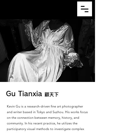
SOLADE Atelier
Gu Tianxia
顧天下
Kevin Gu is a research-driven fine art photographer
and writer based in Tokyo and Suzhou. His works focus
on the connection between memory, history, and
community. In his recent practice, he utilizes the
participatory visual methods to investigate complex