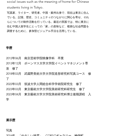
social issues such as the meaning of home for Chinese
students living in Tokyo.
写真家、ライター、研究者
。中国・蘇州出身で、現在は東京に住ん
でいる。記憶、歴史、コミュニティのつながりに関心を寄せ、それ
らについての制作活動を行っている。最近の実践では、特に東京に
住む中国人留学生にとっての「家」の意味など、複雑な社会問題を
調査するために、参加型ビジュアル手法を活用している。
学歴
2012年06月 南京芸術学院映像学科 卒業
2013年12月 ボーンマス大学大学院イベントマネジメント専
攻 修了
2018年03月 武蔵野美術大学大学院造形研究科写真コース 修
了
2022年03月 筑波大学人間総合科学学術院研究生 修了
2023年03月 東京藝術大学大学院美術研究科研究生 修了
2023年04月 東京藝術大学大学院美術研究科博士後期課程 入
学
展示歴
写真
2016年 「やさしい地震」 CORSOギャラリー 神保町