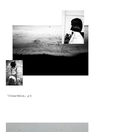
「Chinese Melody」より