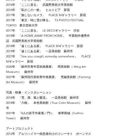
2016年 「ここに居る」 武蔵野美術大学美術館
2016年 「私のこの一枚」 ヒルトピア 新宿
2017年 「旅しないカメラ」 PLACE Mギャラリー 新宿
2017年 「東京・時に雪が降る」 T3 PHOTO FESTIVAL
TOKYO 東京芸術大学
2017年 「ここに居る」 LE DECOギャラリー 渋谷
2018年 「A HOME AWAY FROM HOME」 卒業制作優秀作
品 武蔵野美術大学美術館
2018年 「遠くにある家」 PLACE Mギャラリー 新宿
2019年 「遠くにある家」 一朶美術館 蘇州市
2021年 「See you cowgirl, someday somewhere」 PLACE
Mギャラリー 新宿
2020年 「蘇州市青年芸術推薦展」 明美術館（ Ming Art
Museum） 蘇州市
2021年 「蘇州現代美術青年推薦展」 梵融美術館（Fanrong
Art Museum） 蘇州市
写真・映像・インスタレーション
2018年 「雪、酒、風と暖流」 一朶美術館 蘇州市
2018年 「六根」 本色美術館（True Color Museum） 蘇州
市
2021年 「8人の若手作家展／門π」 泰華商城（Suzhou
Tower） 蘇州市
アートプロジェクト
2012年 アルツハイマー病患者向けのコンーサト ボーンマス